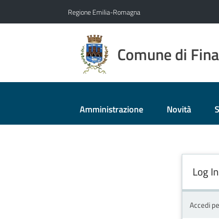
Vai al contenuto
Vai alla navigazione
Vai al footer
Regione Emilia-Romagna
Comune di Fina
Amministrazione
Novità
S
Log In
Accedi pe