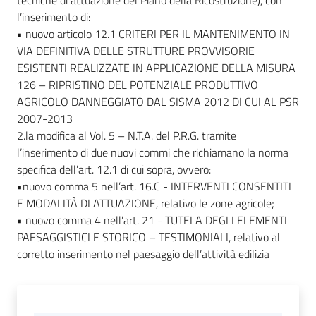
tecniche di attuazione del Piano della Ricostruzione), con
e
l’inserimento di:
o
• nuovo articolo 12.1 CRITERI PER IL MANTENIMENTO IN
VIA DEFINITIVA DELLE STRUTTURE PROVVISORIE
Sportello
ESISTENTI REALIZZATE IN APPLICAZIONE DELLA MISURA
telematico
126 – RIPRISTINO DEL POTENZIALE PRODUTTIVO
SUE
AGRICOLO DANNEGGIATO DAL SISMA 2012 DI CUI AL PSR
2007-2013
Tutti
2.la modifica al Vol. 5 – N.T.A. del P.R.G. tramite
gli
l’inserimento di due nuovi commi che richiamano la norma
argomenti...
specifica dell’art. 12.1 di cui sopra, ovvero:
•nuovo comma 5 nell’art. 16.C - INTERVENTI CONSENTITI
E MODALITÀ DI ATTUAZIONE, relativo le zone agricole;
• nuovo comma 4 nell’art. 21 - TUTELA DEGLI ELEMENTI
Seguici
PAESAGGISTICI E STORICO – TESTIMONIALI, relativo al
su
corretto inserimento nel paesaggio dell’attività edilizia