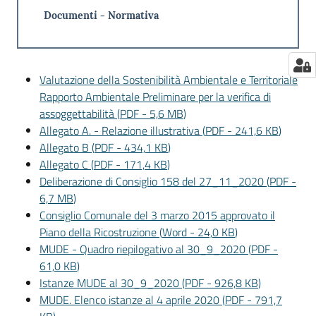
Documenti - Normativa
Valutazione della Sostenibilità Ambientale e Territoriale
Rapporto Ambientale Preliminare per la verifica di
assoggettabilità
(
PDF
-
5,6 MB
)
Allegato A. - Relazione illustrativa
(
PDF
-
241,6 KB
)
Allegato B
(
PDF
-
434,1 KB
)
Allegato C
(
PDF
-
171,4 KB
)
Deliberazione di Consiglio 158 del 27_11_2020
(
PDF
-
6,7 MB
)
Consiglio Comunale del 3 marzo 2015 approvato il
Piano della Ricostruzione
(
Word
-
24,0 KB
)
MUDE - Quadro riepilogativo al 30_9_2020
(
PDF
-
61,0 KB
)
Istanze MUDE al 30_9_2020
(
PDF
-
926,8 KB
)
MUDE. Elenco istanze al 4 aprile 2020
(
PDF
-
791,7