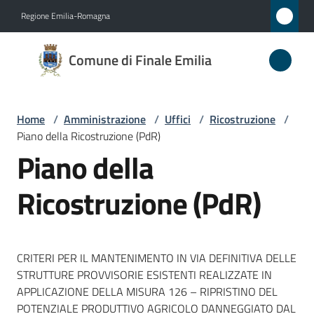
Vai al contenuto
Vai alla navigazione
Vai al footer
Regione Emilia-Romagna
Comune
Comune di Finale Emilia
di
Finale
Emilia
Home
/
Amministrazione
/
Uffici
/
Ricostruzione
/
Piano della Ricostruzione (PdR)
Piano della
Amministrazione
Ricostruzione (PdR)
Menu selezionato
Novità
Servizi
CRITERI PER IL MANTENIMENTO IN VIA DEFINITIVA DELLE
STRUTTURE PROVVISORIE ESISTENTI REALIZZATE IN
Vivere
APPLICAZIONE DELLA MISURA 126 – RIPRISTINO DEL
il
POTENZIALE PRODUTTIVO AGRICOLO DANNEGGIATO DAL