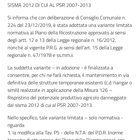
Comune
SISMA 2012 DI CUI AL PSR 2007-2013
Si informa che con deliberazione di Consiglio Comunale n.
224 del 23/12/2019, è stata adottata una variante limitata
normativa al Piano della Ricostruzione approvato ai sensi
degli artt. 12 e 13 della Legge regionale n. 16/2012,
Prenotazione
nonché al vigente P.R.G. ai sensi dell’art. 15 della Legge
appuntamento
regionale n. 47/1978 e ss.mm.ii.
A
La suddetta variante – in adozione - è finalizzata a
l
consentire, per chi ne farà richiesta, il mantenimento in via
l
definitiva delle strutture temporanee esistenti (c.d. hangar o
e
simili) realizzate in applicazione della Misura 126 –
r
Rispristino del potenziale produttivo agricolo danneggiato
t
dal sisma 2012 di cui al PSR 2007-2013.
e
Nello specifico, tale variante limitata – solo normativa -
m
riguarda:
e
1. la modifica alla Tav. P5 - delle N.T.A. del P.D.R. (norme
t