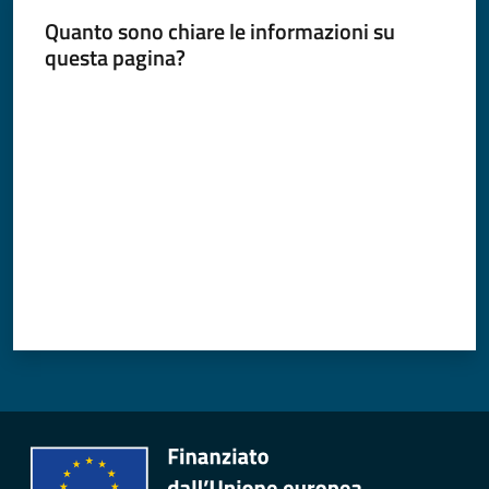
e
Quanto sono chiare le informazioni su
o
questa pagina?
Sportello
Valuta da 1 a 5 stelle
telematico
SUE
Tutti
gli
argomenti...
Seguici
su