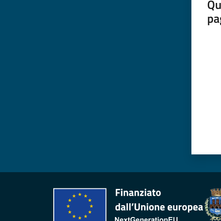
Qu
pa
Valut