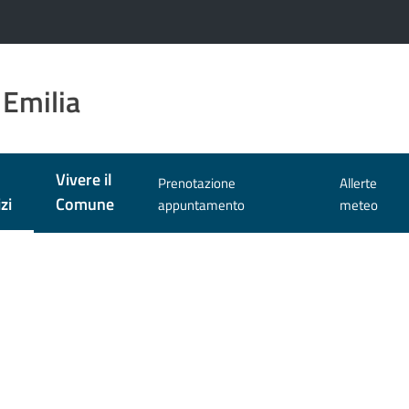
 Emilia
Vivere il
Prenotazione
Allerte
zi
Comune
appuntamento
meteo
 selezionato