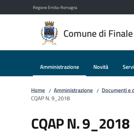
Vai al contenuto
Vai alla navigazione
Vai al footer
Regione Emilia-Romagna
Comune di Finale
Amministrazione
Novità
Servi
Menu selezionato
Home
Amministrazione
Documenti e d
/
/
CQAP N. 9_2018
Salta al contenuto
CQAP N. 9_2018