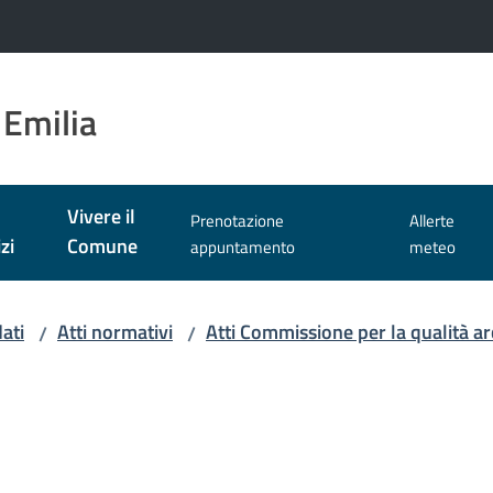
 Emilia
Vivere il
Prenotazione
Allerte
zi
Comune
appuntamento
meteo
ati
Atti normativi
Atti Commissione per la qualità arc
/
/