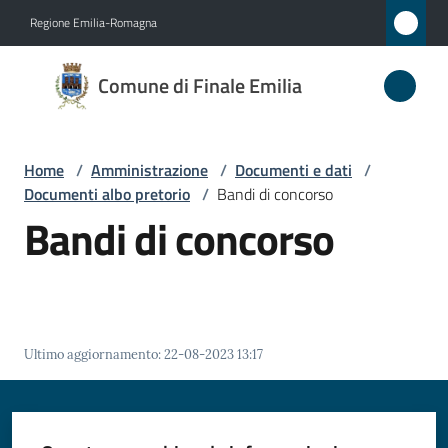
Vai al contenuto
Vai alla navigazione
Vai al footer
Regione Emilia-Romagna
Comune
Comune di Finale Emilia
di
Finale
Emilia
Home
/
Amministrazione
/
Documenti e dati
/
Documenti albo pretorio
/
Bandi di concorso
Bandi di concorso
Amministrazione
Menu selezionato
Novità
Servizi
Ultimo aggiornamento
:
22-08-2023 13:17
Vivere
il