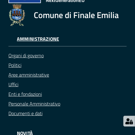
e
o
Comune di Finale Emilia
Sportello
telematico
AMMINISTRAZIONE
SUE
Organi di governo
Tutti
gli
Politici
argomenti...
Aree amministrative
Uffici
Enti e fondazioni
Seguici
Personale Amministrativo
su
Documenti e dati
NOVITÀ