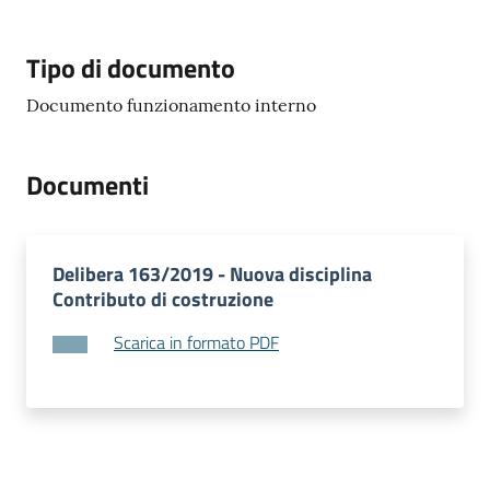
e
o
Tipo di documento
Sportello
Documento funzionamento interno
telematico
SUE
Documenti
Tutti
gli
argomenti...
Delibera 163/2019 - Nuova disciplina
Contributo di costruzione
Scarica in formato PDF
Seguici
su