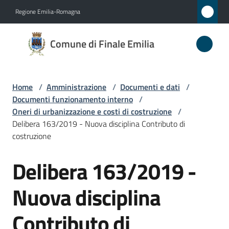
Vai al contenuto
Vai alla navigazione
Vai al footer
Regione Emilia-Romagna
Comune
Comune di Finale Emilia
di
Finale
Emilia
Home
/
Amministrazione
/
Documenti e dati
/
Documenti funzionamento interno
/
Oneri di urbanizzazione e costi di costruzione
/
Delibera 163/2019 - Nuova disciplina Contributo di
Amministrazione
costruzione
Menu selezionato
Novità
Delibera 163/2019 -
Salta al contenuto
Servizi
Nuova disciplina
Vivere
Contributo di
il