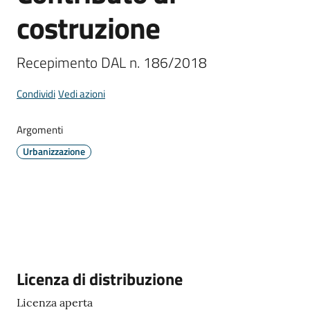
Comune
costruzione
Recepimento DAL n. 186/2018 
Prenotazione
Condividi
Vedi azioni
appuntamento
Argomenti
A
Urbanizzazione
l
l
e
r
t
e
m
Descrizione
Licenza di distribuzione
e
t
Licenza aperta