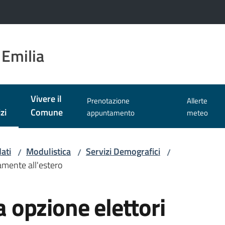
 Emilia
Vivere il
Prenotazione
Allerte
zi
Comune
appuntamento
meteo
 selezionato
ati
Modulistica
Servizi Demografici
/
/
/
mente all'estero
opzione elettori