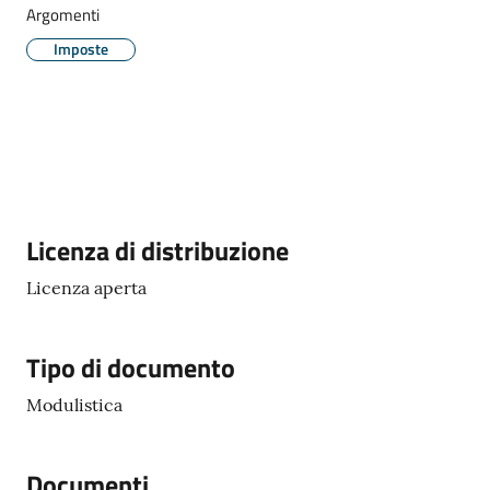
Comune
Argomenti
Imposte
Prenotazione
appuntamento
A
Descrizione
Licenza di distribuzione
l
l
Licenza aperta
e
r
Tipo di documento
t
e
Modulistica
m
e
t
Documenti