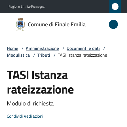
Vai al contenuto
Vai alla navigazione
Vai al footer
Regione Emilia-Romagna
Comune
Comune di Finale Emilia
di
Finale
Emilia
Home
/
Amministrazione
/
Documenti e dati
/
Modulistica
/
Tributi
/
TASI Istanza rateizzazione
TASI Istanza
Amministrazione
Salta al contenuto
Menu selezionato
rateizzazione
Novità
Servizi
Modulo di richiesta
Vivere
Condividi
Vedi azioni
il