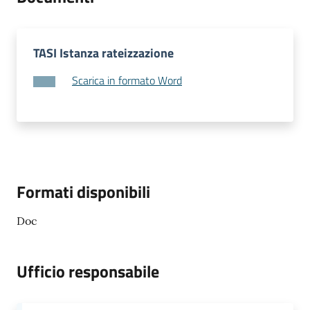
e
o
TASI Istanza rateizzazione
Sportello
telematico
Scarica in formato Word
SUE
Tutti
gli
argomenti...
Formati disponibili
Doc
Seguici
su
Ufficio responsabile