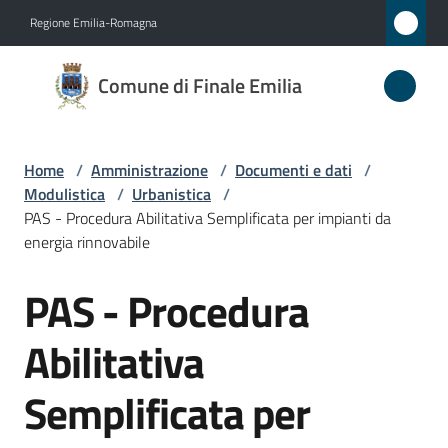
Vai al contenuto
Vai alla navigazione
Vai al footer
Regione Emilia-Romagna
Comune
Comune di Finale Emilia
di
Finale
Emilia
Home
/
Amministrazione
/
Documenti e dati
/
Modulistica
/
Urbanistica
/
PAS - Procedura Abilitativa Semplificata per impianti da
energia rinnovabile
Amministrazione
Menu selezionato
PAS - Procedura
Salta al contenuto
Novità
Abilitativa
Servizi
Semplificata per
Vivere
il