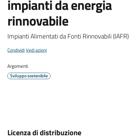
impianti da energia
Comune
rinnovabile
Impianti Alimentati da Fonti Rinnovabili (IAFR)
Prenotazione
appuntamento
Condividi
Vedi azioni
A
Argomenti
l
Sviluppo sostenibile
l
e
r
t
e
m
e
Descrizione
Licenza di distribuzione
t