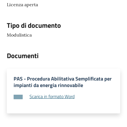
e
Licenza aperta
o
Tipo di documento
Sportello
telematico
Modulistica
SUE
Documenti
Tutti
gli
argomenti...
PAS - Procedura Abilitativa Semplificata per
impianti da energia rinnovabile
Seguici
Scarica in formato Word
su