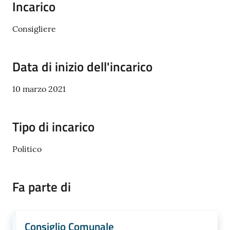
Incarico
e
o
Consigliere
Sportello
telematico
Data di inizio dell'incarico
SUE
10 marzo 2021
Tutti
gli
argomenti...
Tipo di incarico
Politico
Seguici
su
Fa parte di
Consiglio Comunale