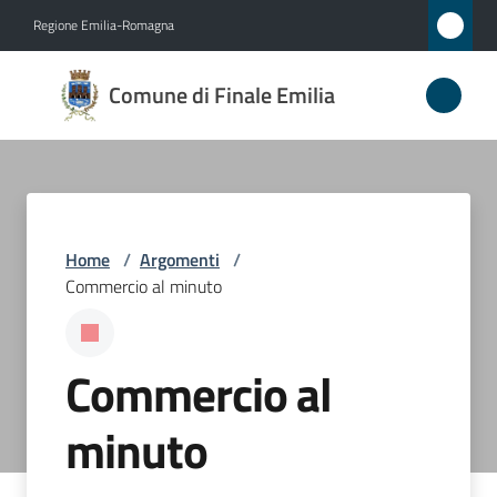
Vai al contenuto
Vai alla navigazione
Vai al footer
Regione Emilia-Romagna
Comune
Comune di Finale Emilia
di
Finale
Emilia
Home
/
Argomenti
/
Amministrazione
Commercio al minuto
Novità
Commercio al
Servizi
minuto
Vivere
il