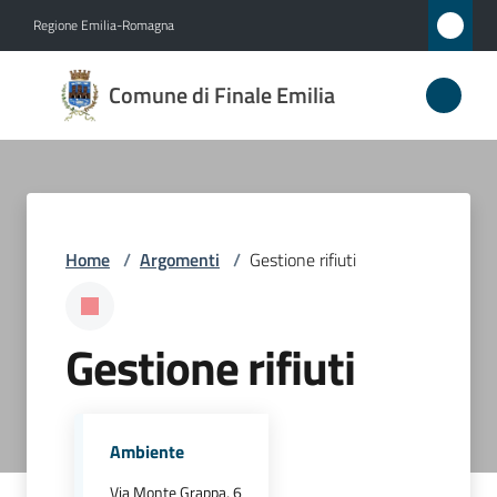
Vai al contenuto
Vai alla navigazione
Vai al footer
Regione Emilia-Romagna
Comune
Comune di Finale Emilia
di
Finale
Emilia
Home
/
Argomenti
/
Gestione rifiuti
Amministrazione
Novità
Gestione rifiuti
Servizi
Ambiente
Vivere
il
Via Monte Grappa, 6