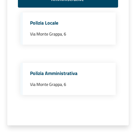
Comune
Polizia Locale
Via Monte Grappa, 6
Prenotazione
appuntamento
A
l
Polizia Amministrativa
l
Via Monte Grappa, 6
e
r
t
e
m
e
t