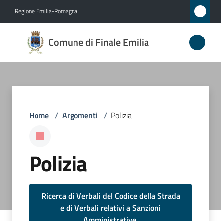
Vai al contenuto
Vai alla navigazione
Vai al footer
Regione Emilia-Romagna
Comune
Comune di Finale Emilia
di
Finale
Emilia
Home
/
Argomenti
/
Polizia
Amministrazione
Novità
Polizia
Servizi
Ricerca di Verbali del Codice della Strada
Vivere
e di Verbali relativi a Sanzioni
il
Amministrative