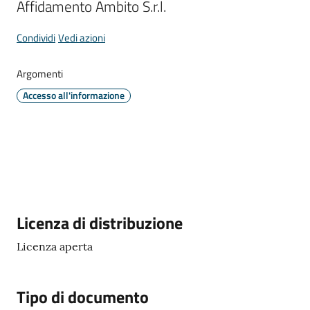
Affidamento Ambito S.r.l.
Comune
Condividi
Vedi azioni
Argomenti
Prenotazione
Accesso all'informazione
appuntamento
A
l
l
e
r
Descrizione
Licenza di distribuzione
t
e
Licenza aperta
m
e
Tipo di documento
t