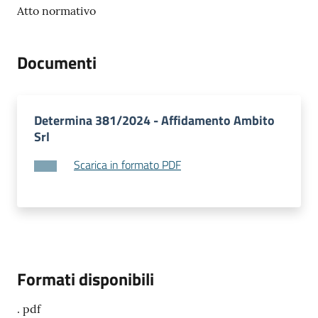
e
Atto normativo
o
Documenti
Sportello
telematico
SUE
Determina 381/2024 - Affidamento Ambito
Tutti
Srl
gli
Scarica in formato PDF
argomenti...
Seguici
su
Formati disponibili
. pdf