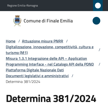
Vai al contenuto
Vai alla navigazione
Vai al footer
Regione Emilia-Romagna
Comune
Comune di Finale Emilia
di
Finale
Emilia
Home
/
Attuazione misure PNRR
/
Digitalizzazione, innovazione, competitività, cultura e
/
turismo (M1)
Misura 1.3.1 Integrazione delle API – Application
Amministrazione
Programming Interface - nel Catalogo API della PDND
/
Piattaforma Digitale Nazionale Dati
Novità
Documenti legislativi e amministrativi
/
Determina 381/2024
Servizi
Determina 381/2024
Salta al contenuto
Vivere
il