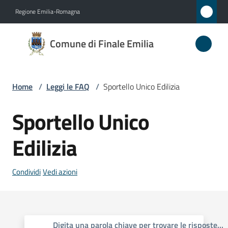
Vai al contenuto
Vai alla navigazione
Vai al footer
Regione Emilia-Romagna
Comune
Comune di Finale Emilia
di
Finale
Emilia
Home
/
Leggi le FAQ
/
Sportello Unico Edilizia
Sportello Unico
Amministrazione
Edilizia
Novità
Condividi
Vedi azioni
Servizi
Vivere
il
Digita una parola chiave per trovare le risposte
...