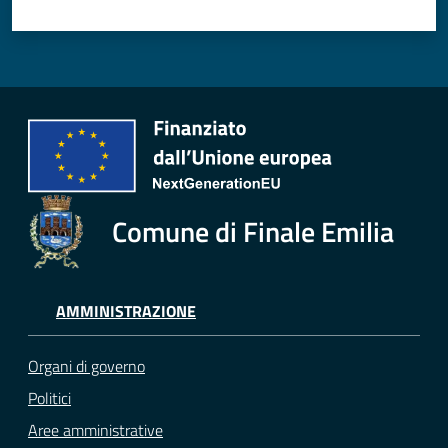
e
o
Sportello
telematico
SUE
Tutti
gli
Comune di Finale Emilia
argomenti...
AMMINISTRAZIONE
Seguici
su
Organi di governo
Politici
Aree amministrative