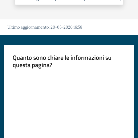
Comune
Ultimo aggiornamento
:
20-05-2026 16:58
Prenotazione
appuntamento
Quanto sono chiare le informazioni su
questa pagina?
A
l
Valuta da 1 a 5 stelle
l
e
r
t
e
m
e
t