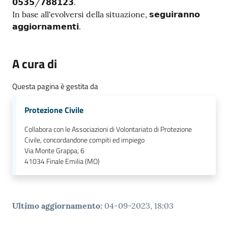
𝟬𝟱𝟯𝟱/𝟳𝟴𝟴𝟭𝟮𝟯.
In base all'evolversi della situazione, 𝘀𝗲𝗴𝘂𝗶𝗿𝗮𝗻𝗻𝗼
𝗮𝗴𝗴𝗶𝗼𝗿𝗻𝗮𝗺𝗲𝗻𝘁𝗶.
A cura di
Questa pagina è gestita da
Protezione Civile
Collabora con le Associazioni di Volontariato di Protezione
Civile, concordandone compiti ed impiego
Via Monte Grappa, 6
41034
Finale Emilia (MO)
Ultimo aggiornamento
:
04-09-2023, 18:03