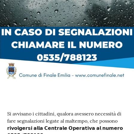
e
o
Sportello
telematico
SUE
Tutti
gli
argomenti...
Seguici
su
Contenuto
Si avvisano i cittadini, qualora avessero necessità di
fare segnalazioni legate al maltempo, che possono
𝗿𝗶𝘃𝗼𝗹𝗴𝗲𝗿𝘀𝗶 𝗮𝗹𝗹𝗮 𝗖𝗲𝗻𝘁𝗿𝗮𝗹𝗲 𝗢𝗽𝗲𝗿𝗮𝘁𝗶𝘃𝗮 𝗮𝗹 𝗻𝘂𝗺𝗲𝗿𝗼