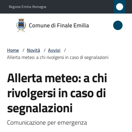
Vai al contenuto
Vai alla navigazione
Vai al footer
Regione Emilia-Romagna
Comune
Comune di Finale Emilia
di
Finale
Emilia
Home
/
Novità
/
Avvisi
/
Allerta meteo: a chi rivolgersi in caso di segnalazioni
Allerta meteo: a chi
Amministrazione
Salta al contenuto
rivolgersi in caso di
Novità
Menu selezionato
segnalazioni
Servizi
Vivere
Comunicazione per emergenza
il