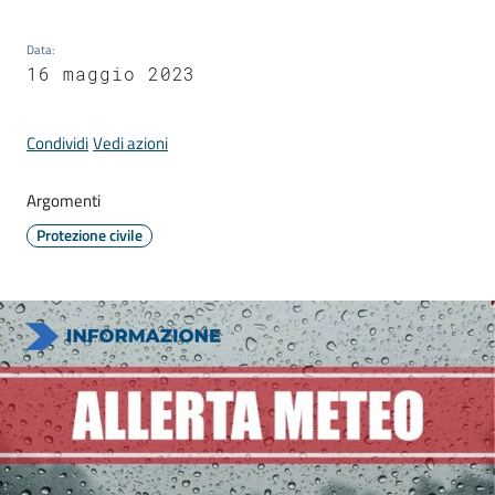
Comune
Data
:
16 maggio 2023
Condividi
Vedi azioni
Prenotazione
appuntamento
Argomenti
A
Protezione civile
l
l
e
r
t
e
m
e
t