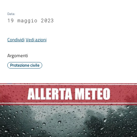
Comune
Data
:
19 maggio 2023
Condividi
Vedi azioni
Prenotazione
appuntamento
Argomenti
A
Protezione civile
l
l
e
r
t
e
m
e
t