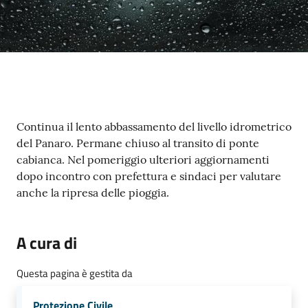
e
o
Sportello
telematico
SUE
Contenuto
Continua il lento abbassamento del livello idrometrico
Tutti
del Panaro. Permane chiuso al transito di ponte
gli
cabianca. Nel pomeriggio ulteriori aggiornamenti
argomenti...
dopo incontro con prefettura e sindaci per valutare
anche la ripresa delle pioggia.
Seguici
A cura di
su
Questa pagina è gestita da
Protezione Civile