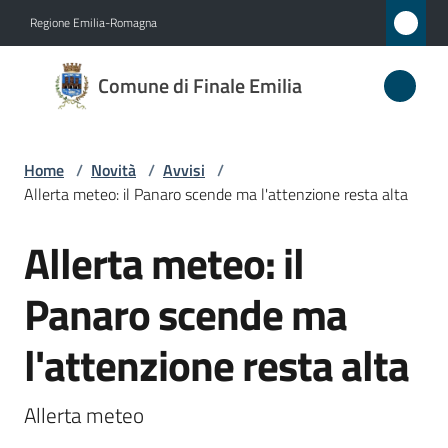
Vai al contenuto
Vai alla navigazione
Vai al footer
Regione Emilia-Romagna
Comune
Comune di Finale Emilia
di
Finale
Emilia
Home
/
Novità
/
Avvisi
/
Allerta meteo: il Panaro scende ma l'attenzione resta alta
Allerta meteo: il
Amministrazione
Salta al contenuto
Panaro scende ma
Novità
Menu selezionato
l'attenzione resta alta
Servizi
Vivere
Allerta meteo
il