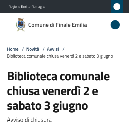
Vai al contenuto
Vai alla navigazione
Vai al footer
Regione Emilia-Romagna
Comune
Comune di Finale Emilia
di
Finale
Emilia
Home
/
Novità
/
Avvisi
/
Biblioteca comunale chiusa venerdì 2 e sabato 3 giugno
Biblioteca comunale
Amministrazione
Salta al contenuto
chiusa venerdì 2 e
Novità
Menu selezionato
sabato 3 giugno
Servizi
Vivere
Avviso di chiusura
il