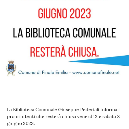
e
o
Sportello
telematico
SUE
Tutti
gli
argomenti...
Seguici
su
Contenuto
La Biblioteca Comunale Giuseppe Pederiali informa i
propri utenti che resterà chiusa venerdì 2 e sabato 3
giugno 2023.