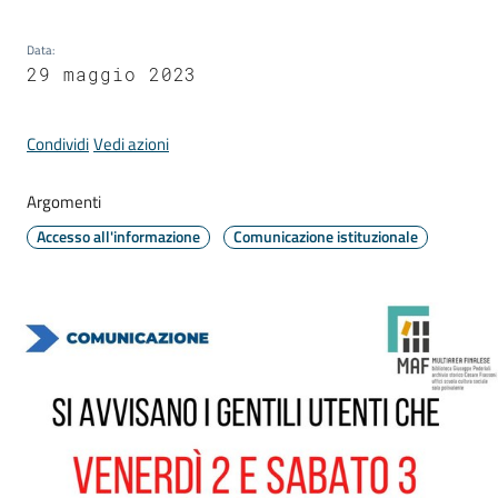
Comune
Data
:
29 maggio 2023
Condividi
Vedi azioni
Prenotazione
appuntamento
Argomenti
A
Accesso all'informazione
Comunicazione istituzionale
l
l
e
r
t
e
m
e
t