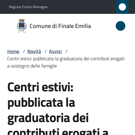
Vai al contenuto
Vai alla navigazione
Vai al footer
Regione Emilia-Romagna
Comune
Comune di Finale Emilia
di
Finale
Emilia
Home
/
Novità
/
Avvisi
/
Centri estivi: pubblicata la graduatoria dei contributi erogati
a sostegno delle famiglie
Amministrazione
Centri estivi:
Salta al contenuto
Novità
pubblicata la
Menu selezionato
Servizi
graduatoria dei
Vivere
contributi erogati a
il