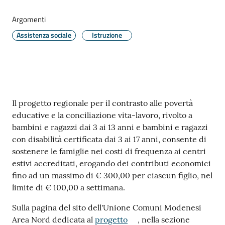
e
o
Argomenti
Assistenza sociale
Istruzione
Sportello
telematico
SUE
Tutti
Contenuto
Il progetto regionale per il contrasto alle povertà
gli
educative e la conciliazione vita-lavoro, rivolto a
argomenti...
bambini e ragazzi dai 3 ai 13 anni e bambini e ragazzi
con disabilità certificata dai 3 ai 17 anni, consente di
sostenere le famiglie nei costi di frequenza ai centri
Seguici
estivi accreditati, erogando dei contributi economici
su
fino ad un massimo di € 300,00 per ciascun figlio, nel
limite di € 100,00 a settimana.
Sulla pagina del sito dell'Unione Comuni Modenesi
Area Nord dedicata al
progetto
, nella sezione