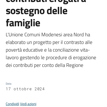
Comune
sostegno delle
famiglie
Prenotazione
L'Unione Comuni Modenesi area Nord ha 
appuntamento
elaborato un progetto per il contrasto alle 
povertà educative e la conciliazione vita-
A
lavoro gestendo le procedure di erogazione 
l
l
dei contributi per conto della Regione  
e
r
t
Data
:
e
17 ottobre 2024
m
e
t
Condividi
Vedi azioni