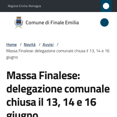
Vai al contenuto
Vai alla navigazione
Vai al footer
Regione Emilia-Romagna
Comune
Comune di Finale Emilia
di
Finale
Emilia
Home
/
Novità
/
Avvisi
/
Massa Finalese: delegazione comunale chiusa il 13, 14 e 16
giugno
Amministrazione
Massa Finalese:
Salta al contenuto
Novità
delegazione comunale
Menu selezionato
Servizi
chiusa il 13, 14 e 16
Vivere
giugno
il