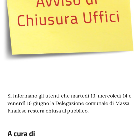
e
o
Sportello
telematico
SUE
Tutti
gli
argomenti...
Contenuto
Si informano gli utenti che martedì 13, mercoledì 14 e
Seguici
venerdì 16 giugno la Delegazione comunale di Massa
su
Finalese resterà chiusa al pubblico.
A cura di