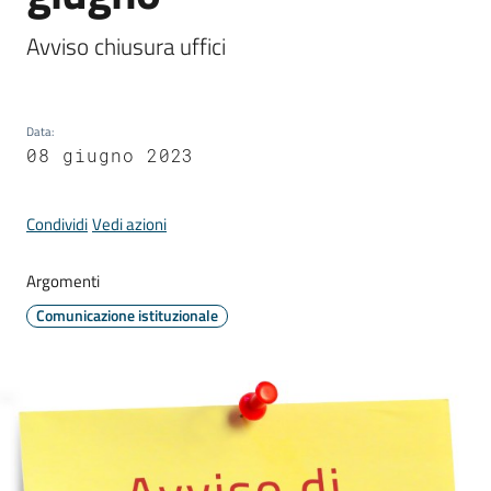
Comune
Avviso chiusura uffici
Data
:
Prenotazione
08 giugno 2023
appuntamento
Condividi
Vedi azioni
A
l
Argomenti
l
e
Comunicazione istituzionale
r
t
e
m
e
t