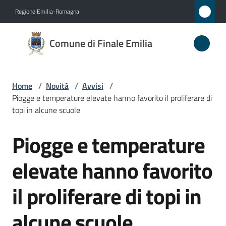
Vai al contenuto
Vai alla navigazione
Vai al footer
Regione Emilia-Romagna
Comune
Comune di Finale Emilia
di
Finale
Emilia
Home
/
Novità
/
Avvisi
/
Piogge e temperature elevate hanno favorito il proliferare di
topi in alcune scuole
Amministrazione
Piogge e temperature
Salta al contenuto
Novità
elevate hanno favorito
Menu selezionato
Servizi
il proliferare di topi in
Vivere
alcune scuole
il