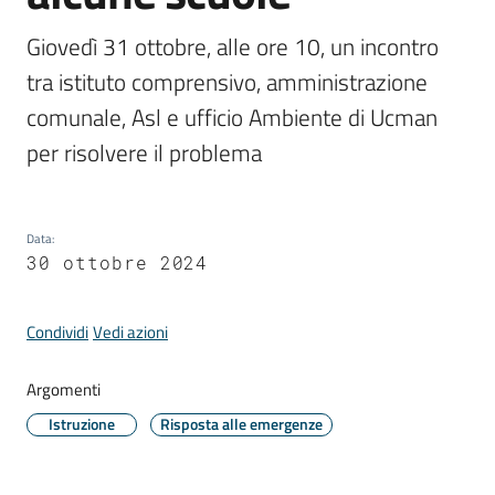
Comune
Giovedì 31 ottobre, alle ore 10, un incontro 
tra istituto comprensivo, amministrazione 
comunale, Asl e ufficio Ambiente di Ucman 
per risolvere il problema
Prenotazione
appuntamento
A
Data
:
l
30 ottobre 2024
l
e
Condividi
Vedi azioni
r
t
Argomenti
e
m
Istruzione
Risposta alle emergenze
e
t