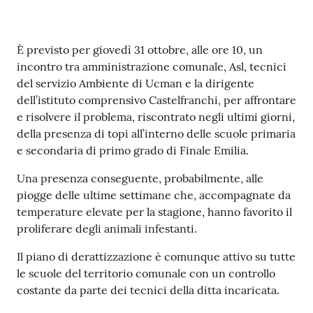
e
o
Contenuto
È previsto per giovedì 31 ottobre, alle ore 10, un
Sportello
incontro tra amministrazione comunale, Asl, tecnici
telematico
del servizio Ambiente di Ucman e la dirigente
SUE
dell’istituto comprensivo Castelfranchi, per affrontare
e risolvere il problema, riscontrato negli ultimi giorni,
Tutti
della presenza di topi all’interno delle scuole primaria
gli
e secondaria di primo grado di Finale Emilia.
argomenti...
Una presenza conseguente, probabilmente, alle
piogge delle ultime settimane che, accompagnate da
temperature elevate per la stagione, hanno favorito il
Seguici
proliferare degli animali infestanti.
su
Il piano di derattizzazione è comunque attivo su tutte
le scuole del territorio comunale con un controllo
costante da parte dei tecnici della ditta incaricata.