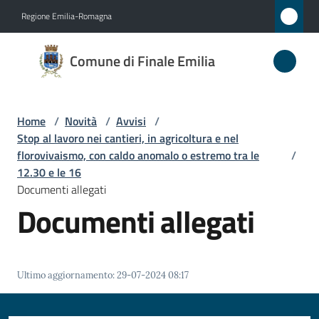
Vai al contenuto
Vai alla navigazione
Vai al footer
Regione Emilia-Romagna
Comune
Comune di Finale Emilia
di
Finale
Emilia
Home
/
Novità
/
Avvisi
/
Stop al lavoro nei cantieri, in agricoltura e nel
florovivaismo, con caldo anomalo o estremo tra le
/
12.30 e le 16
Amministrazione
Documenti allegati
Documenti allegati
Novità
Menu selezionato
Servizi
Ultimo aggiornamento
:
29-07-2024 08:17
Vivere
il