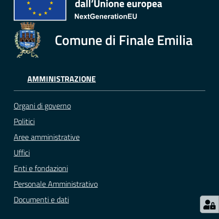
e
o
Comune di Finale Emilia
Sportello
telematico
SUE
AMMINISTRAZIONE
Tutti
gli
Organi di governo
argomenti...
Politici
Aree amministrative
Uffici
Seguici
Enti e fondazioni
su
Personale Amministrativo
Documenti e dati