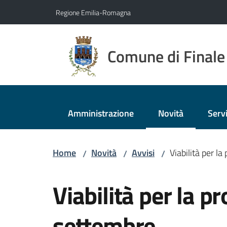
Vai al contenuto
Vai alla navigazione
Vai al footer
Regione Emilia-Romagna
Comune di Finale
Amministrazione
Novità
Servi
Menu selezionato
Home
Novità
Avvisi
Viabilità per l
/
/
/
Salta al contenuto
Viabilità per la p
settembre