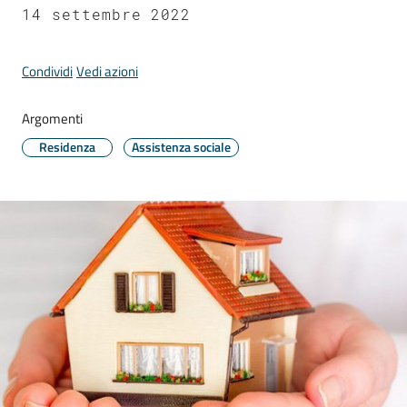
Comune
14 settembre 2022
Condividi
Vedi azioni
Argomenti
Prenotazione
appuntamento
Residenza
Assistenza sociale
A
l
l
e
r
t
e
m
e
t