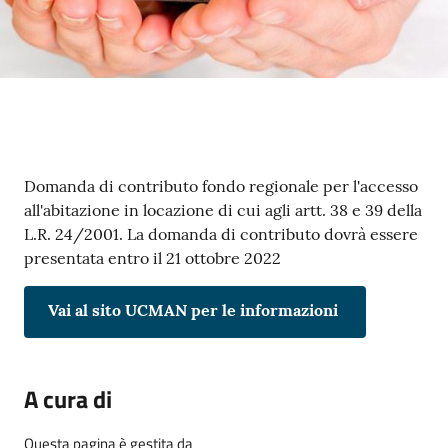
e
o
Sportello
telematico
SUE
Contenuto
Domanda di contributo fondo regionale per l'accesso
Tutti
all'abitazione in locazione di cui agli artt. 38 e 39 della
gli
L.R. 24/2001. La domanda di contributo dovrà essere
argomenti...
presentata entro il 21 ottobre 2022
Vai al sito UCMAN per le informazioni
Seguici
su
A cura di
Questa pagina è gestita da