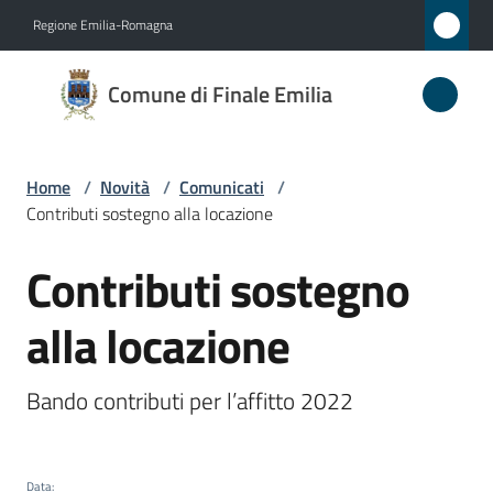
Vai al contenuto
Vai alla navigazione
Vai al footer
Regione Emilia-Romagna
Comune
Comune di Finale Emilia
di
Finale
Emilia
Home
/
Novità
/
Comunicati
/
Contributi sostegno alla locazione
Contributi sostegno
Amministrazione
Salta al contenuto
alla locazione
Novità
Menu selezionato
Servizi
Bando contributi per l’affitto 2022
Vivere
il
Data
: