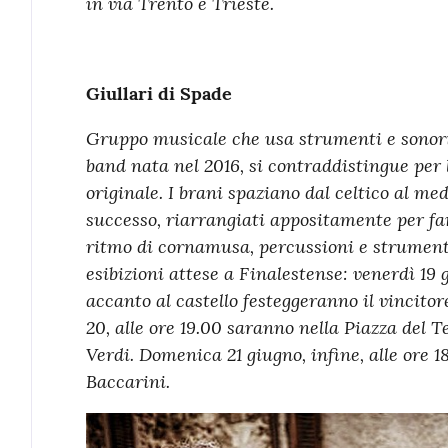
in via Trento e Trieste.
Giullari di Spade
Gruppo musicale che usa strumenti e sonori
band nata nel 2016, si contraddistingue per 
originale. I brani spaziano dal celtico al med
successo, riarrangiati appositamente per far 
ritmo di cornamusa, percussioni e strumenti
esibizioni attese a Finalestense: venerdì 19 g
accanto al castello festeggeranno il vincitore
20, alle ore 19.00 saranno nella Piazza del T
Verdi. Domenica 21 giugno, infine, alle ore 
Baccarini.