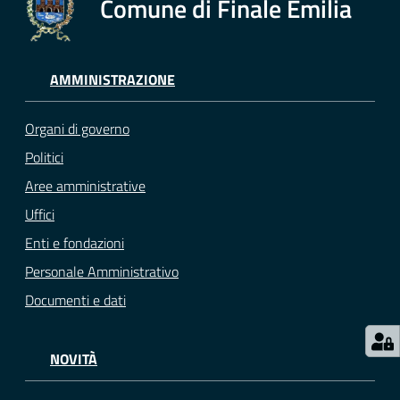
Comune di Finale Emilia
e
o
Sportello
AMMINISTRAZIONE
telematico
SUE
Organi di governo
Politici
Tutti
Aree amministrative
gli
argomenti...
Uffici
Enti e fondazioni
Personale Amministrativo
Seguici
Documenti e dati
su
NOVITÀ