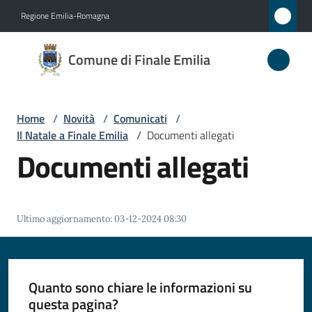
Vai al contenuto
Vai alla navigazione
Vai al footer
Regione Emilia-Romagna
Comune
Comune di Finale Emilia
di
Finale
Emilia
Home
/
Novità
/
Comunicati
/
Il Natale a Finale Emilia
/
Documenti allegati
Documenti allegati
Amministrazione
Novità
Ultimo aggiornamento
:
03-12-2024 08:30
Menu selezionato
Servizi
Quanto sono chiare le informazioni su
Vivere
questa pagina?
il