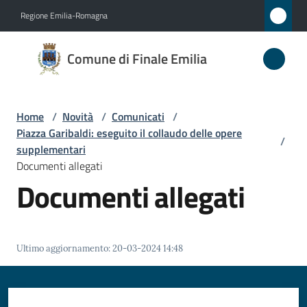
Vai al contenuto
Vai alla navigazione
Vai al footer
Regione Emilia-Romagna
Comune
Comune di Finale Emilia
di
Finale
Emilia
Home
/
Novità
/
Comunicati
/
Piazza Garibaldi: eseguito il collaudo delle opere
/
supplementari
Documenti allegati
Amministrazione
Documenti allegati
Novità
Menu selezionato
Servizi
Ultimo aggiornamento
:
20-03-2024 14:48
Vivere
il