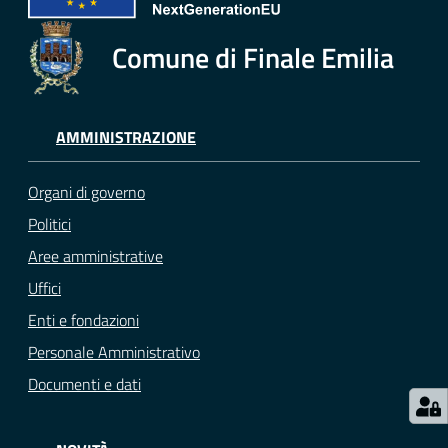
e
o
Comune di Finale Emilia
Sportello
telematico
SUE
AMMINISTRAZIONE
Tutti
Organi di governo
gli
Politici
argomenti...
Aree amministrative
Uffici
Enti e fondazioni
Seguici
su
Personale Amministrativo
Documenti e dati