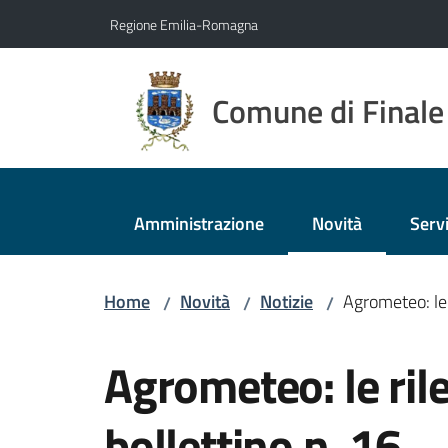
Vai al contenuto
Vai alla navigazione
Vai al footer
Regione Emilia-Romagna
Comune di Finale
Amministrazione
Novità
Servi
Menu selezionato
Home
Novità
Notizie
Agrometeo: le 
/
/
/
Salta al contenuto
Agrometeo: le ril
bollettino n. 16