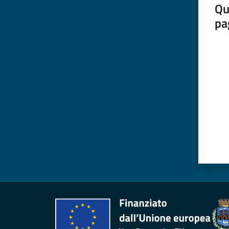
Qu
pa
Valut