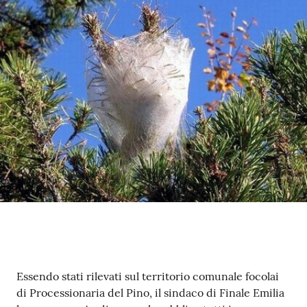
e
o
Sportello
telematico
SUE
Tutti
gli
argomenti...
Seguici
su
Contenuto
Essendo stati rilevati sul territorio comunale focolai
di Processionaria del Pino, il sindaco di Finale Emilia