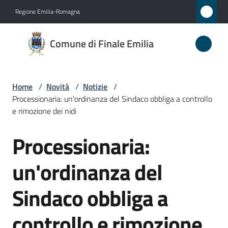
Vai al contenuto
Vai alla navigazione
Vai al footer
Regione Emilia-Romagna
Comune
Comune di Finale Emilia
di
Finale
Emilia
Home
/
Novità
/
Notizie
/
Processionaria: un'ordinanza del Sindaco obbliga a controllo
e rimozione dei nidi
Amministrazione
Processionaria:
Salta al contenuto
Novità
un'ordinanza del
Menu selezionato
Servizi
Sindaco obbliga a
Vivere
controllo e rimozione
il