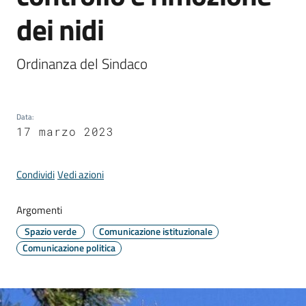
Comune
dei nidi
Ordinanza del Sindaco
Prenotazione
appuntamento
Data
:
17 marzo 2023
A
l
Condividi
Vedi azioni
l
e
Argomenti
r
t
Spazio verde
Comunicazione istituzionale
e
Comunicazione politica
m
e
t