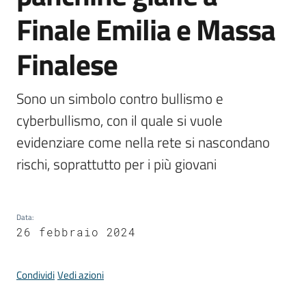
Comune
Finale Emilia e Massa
Finalese
Prenotazione
Sono un simbolo contro bullismo e 
appuntamento
cyberbullismo, con il quale si vuole 
evidenziare come nella rete si nascondano 
A
rischi, soprattutto per i più giovani
l
l
e
r
Data
:
t
26 febbraio 2024
e
m
Condividi
Vedi azioni
e
t