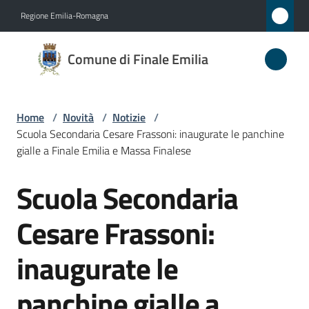
Vai al contenuto
Vai alla navigazione
Vai al footer
Regione Emilia-Romagna
Comune
Comune di Finale Emilia
di
Finale
Emilia
Home
/
Novità
/
Notizie
/
Scuola Secondaria Cesare Frassoni: inaugurate le panchine
gialle a Finale Emilia e Massa Finalese
Amministrazione
Scuola Secondaria
Salta al contenuto
Novità
Cesare Frassoni:
Menu selezionato
Servizi
inaugurate le
Vivere
panchine gialle a
il