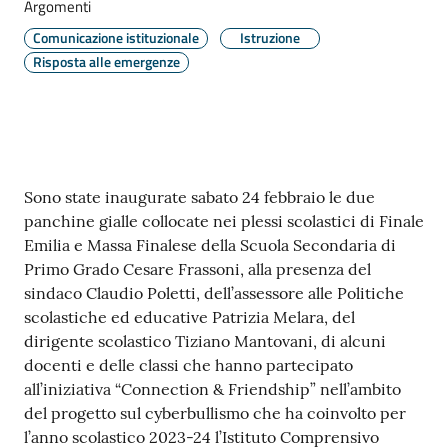
e
Argomenti
o
Comunicazione istituzionale
Istruzione
Risposta alle emergenze
Sportello
telematico
SUE
Tutti
Contenuto
Sono state inaugurate sabato 24 febbraio le due
gli
panchine gialle collocate nei plessi scolastici di Finale
argomenti...
Emilia e Massa Finalese della Scuola Secondaria di
Primo Grado Cesare Frassoni, alla presenza del
sindaco Claudio Poletti, dell’assessore alle Politiche
scolastiche ed educative Patrizia Melara, del
Seguici
dirigente scolastico Tiziano Mantovani, di alcuni
su
docenti e delle classi che hanno partecipato
all’iniziativa “Connection & Friendship” nell’ambito
del progetto sul cyberbullismo che ha coinvolto per
l’anno scolastico 2023-24 l’Istituto Comprensivo