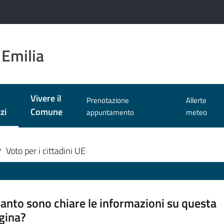
 Emilia
Vivere il
Prenotazione
Allerte
zi
Comune
appuntamento
meteo
 selezionato
Voto per i cittadini UE
/
anto sono chiare le informazioni su questa
gina?