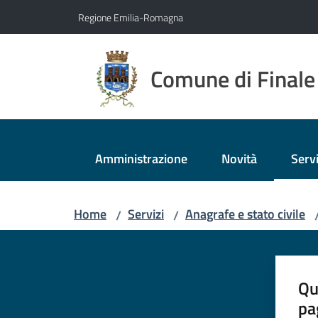
Vai al contenuto
Vai alla navigazione
Vai al footer
Regione Emilia-Romagna
Comune di Finale
Amministrazione
Novità
Servi
Menu
Home
Servizi
Anagrafe e stato civile
/
/
Qu
pa