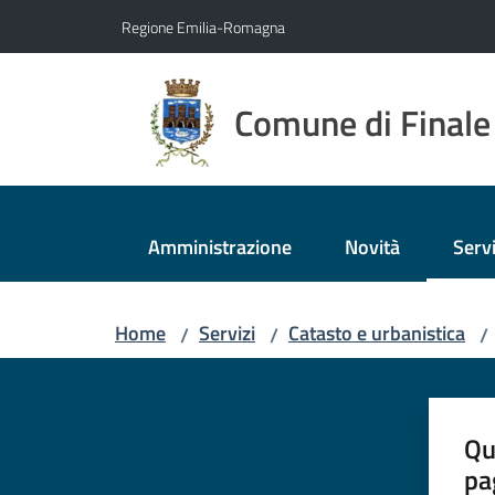
Vai al contenuto
Vai alla navigazione
Vai al footer
Regione Emilia-Romagna
Comune di Finale
Amministrazione
Novità
Servi
Menu
Home
Servizi
Catasto e urbanistica
/
/
/
Qu
pa