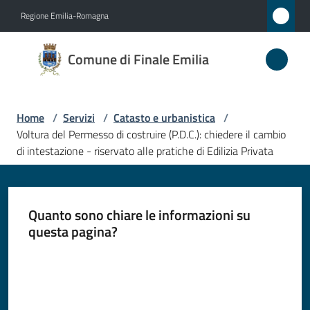
Vai al contenuto
Vai alla navigazione
Vai al footer
Regione Emilia-Romagna
Comune
Comune di Finale Emilia
di
Finale
Emilia
Home
/
Servizi
/
Catasto e urbanistica
/
Voltura del Permesso di costruire (P.D.C.): chiedere il cambio
di intestazione - riservato alle pratiche di Edilizia Privata
Amministrazione
Novità
Quanto sono chiare le informazioni su
questa pagina?
Servizi
Valuta da 1 a 5 stelle
Menu selezionato
Vivere
il