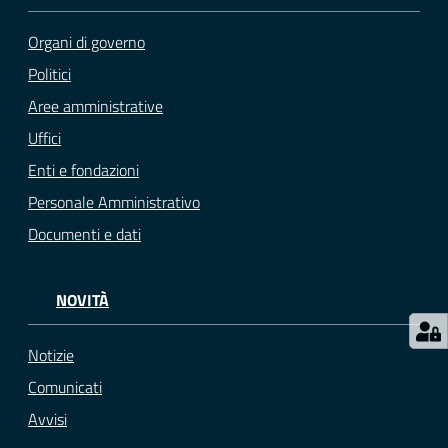
e
o
Organi di governo
Politici
Sportello
Aree amministrative
telematico
SUE
Uffici
Enti e fondazioni
Tutti
Personale Amministrativo
gli
Documenti e dati
argomenti...
NOVITÀ
Seguici
su
Notizie
Comunicati
Avvisi