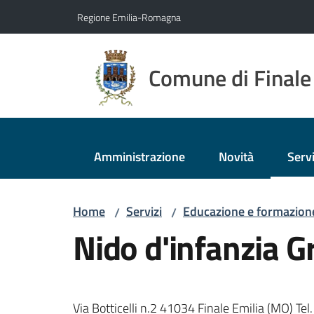
Vai al contenuto
Vai alla navigazione
Vai al footer
Regione Emilia-Romagna
Comune di Finale
Amministrazione
Novità
Servi
Menu
Home
Servizi
Educazione e formazion
/
/
Nido d'infanzia Gr
Via Botticelli n.2 41034 Finale Emilia (MO) T