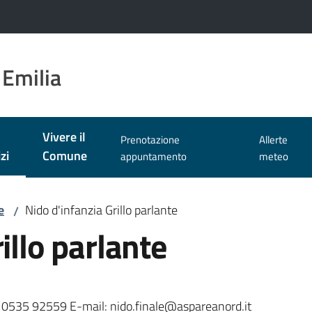
 Emilia
Vivere il
Prenotazione
Allerte
zi
Comune
appuntamento
meteo
 selezionato
e
Nido d'infanzia Grillo parlante
/
illo parlante
el. 0535 92559 E-mail: nido.finale@aspareanord.it