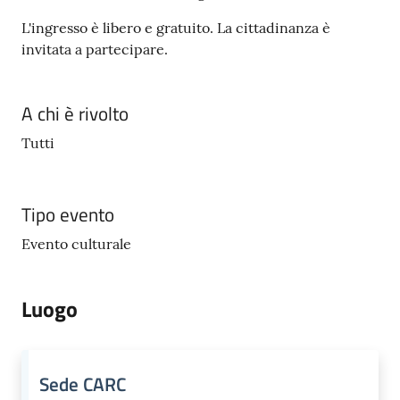
e
o
L'ingresso è libero e gratuito. La cittadinanza è
invitata a partecipare.
Sportello
telematico
A chi è rivolto
SUE
Tutti
Tutti
gli
Tipo evento
argomenti...
Evento culturale
Seguici
Luogo
su
Sede CARC