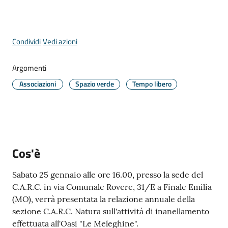
Comune
Menu selezionato
Condividi
Vedi azioni
Argomenti
Prenotazione
appuntamento
Associazioni
Spazio verde
Tempo libero
A
l
l
e
Cos'è
r
t
Sabato 25 gennaio alle ore 16.00, presso la sede del
e
C.A.R.C. in via Comunale Rovere, 31/E a Finale Emilia
m
(MO), verrà presentata la relazione annuale della
e
sezione C.A.R.C. Natura sull'attività di inanellamento
t
effettuata all'Oasi "Le Meleghine".