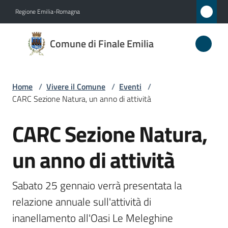
Vai al contenuto
Vai alla navigazione
Vai al footer
Regione Emilia-Romagna
Comune
Comune di Finale Emilia
di
Finale
Emilia
Home
/
Vivere il Comune
/
Eventi
/
CARC Sezione Natura, un anno di attività
CARC Sezione Natura,
Amministrazione
Salta al contenuto
un anno di attività
Novità
Servizi
Sabato 25 gennaio verrà presentata la 
relazione annuale sull'attività di 
Vivere
inanellamento all'Oasi Le Meleghine
il