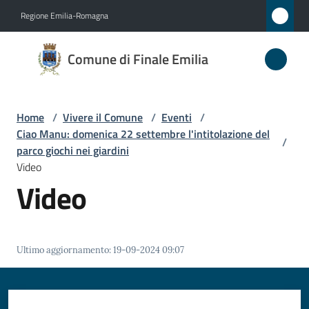
Vai al contenuto
Vai alla navigazione
Vai al footer
Regione Emilia-Romagna
Comune
Comune di Finale Emilia
di
Finale
Emilia
Home
/
Vivere il Comune
/
Eventi
/
Ciao Manu: domenica 22 settembre l'intitolazione del
/
parco giochi nei giardini
Video
Amministrazione
Video
Novità
Servizi
Ultimo aggiornamento
:
19-09-2024 09:07
Vivere
il