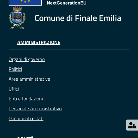
e
o
Comune di Finale Emilia
Sportello
telematico
SUE
AMMINISTRAZIONE
Tutti
Organi di governo
gli
Politici
argomenti...
Aree amministrative
Uffici
Enti e fondazioni
Seguici
su
Personale Amministrativo
Documenti e dati