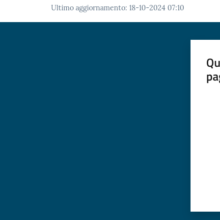
Ultimo aggiornamento
:
18-10-2024 07:10
Qu
pa
Valut