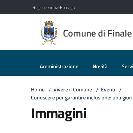
Vai al contenuto
Vai alla navigazione
Vai al footer
Regione Emilia-Romagna
Comune di Finale
Amministrazione
Novità
Servi
Home
Vivere il Comune
Eventi
/
/
/
Conoscere per garantire inclusione: una giorn
Immagini