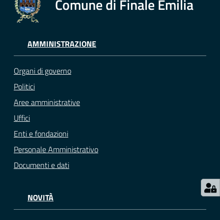
Comune di Finale Emilia
e
o
Sportello
AMMINISTRAZIONE
telematico
SUE
Organi di governo
Politici
Tutti
Aree amministrative
gli
argomenti...
Uffici
Enti e fondazioni
Personale Amministrativo
Seguici
Documenti e dati
su
NOVITÀ