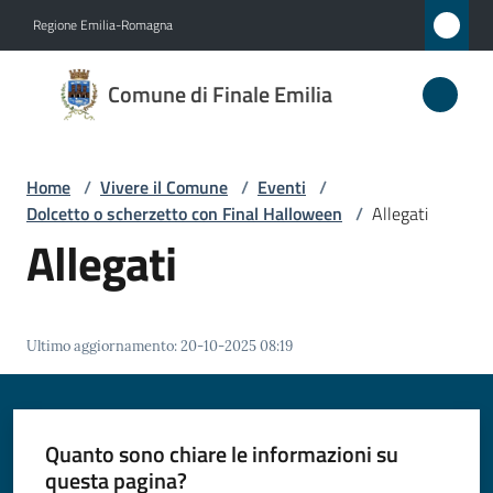
Vai al contenuto
Vai alla navigazione
Vai al footer
Regione Emilia-Romagna
Comune
Comune di Finale Emilia
di
Finale
Emilia
Home
/
Vivere il Comune
/
Eventi
/
Dolcetto o scherzetto con Final Halloween
/
Allegati
Allegati
Amministrazione
Novità
Ultimo aggiornamento
:
20-10-2025 08:19
Servizi
Quanto sono chiare le informazioni su
Vivere
questa pagina?
il