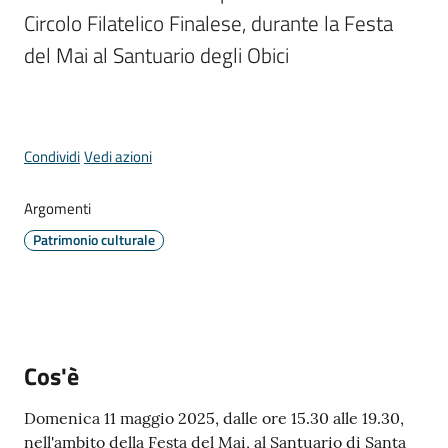
Comune
Circolo Filatelico Finalese, durante la Festa 
Menu selezionato
del Mai al Santuario degli Obici
Prenotazione
Condividi
Vedi azioni
appuntamento
Argomenti
A
l
Patrimonio culturale
l
e
r
t
e
Cos'è
m
e
Domenica 11 maggio 2025, dalle ore 15.30 alle 19.30,
t
nell'ambito della Festa del Mai, al Santuario di Santa