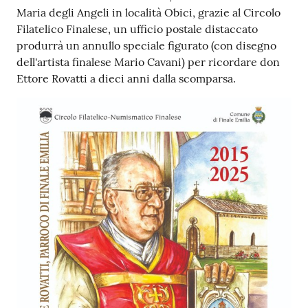
e
Maria degli Angeli in località Obici, grazie al Circolo
o
Filatelico Finalese, un ufficio postale distaccato
produrrà un annullo speciale figurato (con disegno
Sportello
dell'artista finalese Mario Cavani) per ricordare don
telematico
Ettore Rovatti a dieci anni dalla scomparsa.
SUE
Tutti
gli
argomenti...
Seguici
su