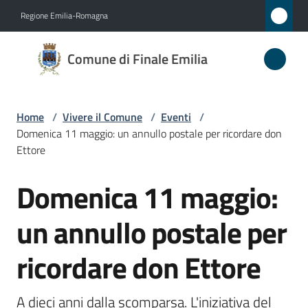
Vai al contenuto
Vai alla navigazione
Vai al footer
Regione Emilia-Romagna
Comune
Comune di Finale Emilia
di
Finale
Emilia
Home
/
Vivere il Comune
/
Eventi
/
Domenica 11 maggio: un annullo postale per ricordare don
Ettore
Amministrazione
Domenica 11 maggio:
Salta al contenuto
Novità
un annullo postale per
Servizi
ricordare don Ettore
Vivere
il
A dieci anni dalla scomparsa. L'iniziativa del 