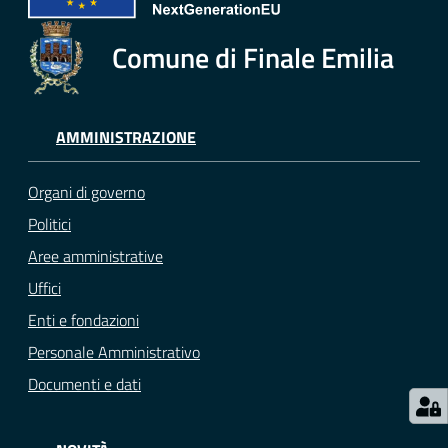
e
o
Comune di Finale Emilia
Sportello
telematico
SUE
AMMINISTRAZIONE
Tutti
Organi di governo
gli
Politici
argomenti...
Aree amministrative
Uffici
Enti e fondazioni
Seguici
su
Personale Amministrativo
Documenti e dati