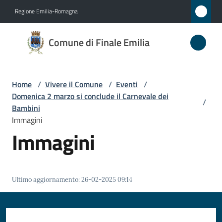
Vai al contenuto
Vai alla navigazione
Vai al footer
Regione Emilia-Romagna
Comune
Comune di Finale Emilia
di
Finale
Emilia
Home
/
Vivere il Comune
/
Eventi
/
Domenica 2 marzo si conclude il Carnevale dei
/
Bambini
Immagini
Amministrazione
Immagini
Novità
Servizi
Ultimo aggiornamento
:
26-02-2025 09:14
Vivere
il