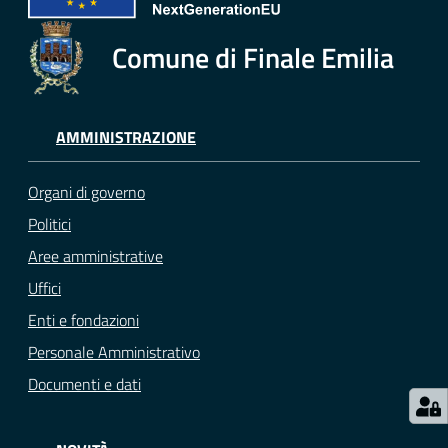
e
o
Comune di Finale Emilia
Sportello
telematico
SUE
AMMINISTRAZIONE
Tutti
Organi di governo
gli
Politici
argomenti...
Aree amministrative
Uffici
Enti e fondazioni
Seguici
su
Personale Amministrativo
Documenti e dati