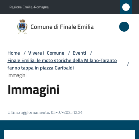
Vai al contenuto
Vai alla navigazione
Vai al footer
Regione Emilia-Romagna
Comune
Comune di Finale Emilia
di
Finale
Emilia
Home
/
Vivere il Comune
/
Eventi
/
Finale Emilia: le moto storiche della Milano-Taranto
/
fanno tappa in piazza Garibaldi
Immagini
Amministrazione
Immagini
Novità
Servizi
Ultimo aggiornamento
:
03-07-2025 13:24
Vivere
il