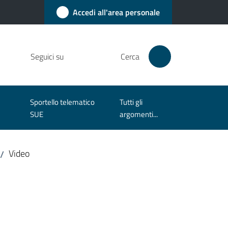
Accedi all'area personale
Seguici su
Cerca
Sportello telematico
Tutti gli
SUE
argomenti...
Video
/