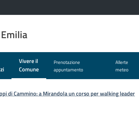
 Emilia
Vivere il
Prenotazione
Allerte
Menu selezionato
zi
Comune
appuntamento
meteo
ppi di Cammino: a Mirandola un corso per walking leader