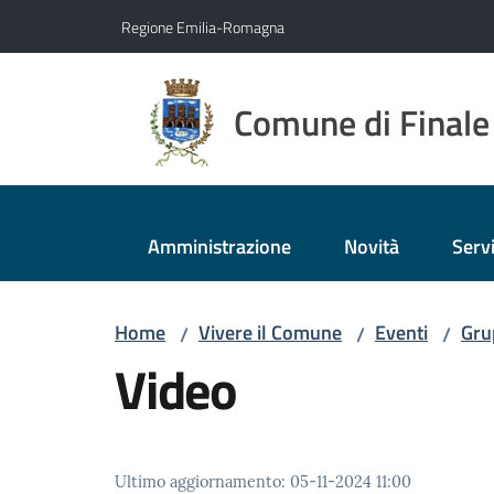
Vai al contenuto
Vai alla navigazione
Vai al footer
Regione Emilia-Romagna
Comune di Finale
Amministrazione
Novità
Servi
Home
Vivere il Comune
Eventi
Gru
/
/
/
Video
Ultimo aggiornamento
:
05-11-2024 11:00