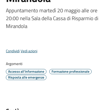
Comune
Menu selezionato
Appuntamento martedì 20 maggio alle ore 
20:00 nella Sala della Cassa di Risparmio di 
Mirandola
Prenotazione
appuntamento
Condividi
Vedi azioni
A
l
Argomenti
l
e
Accesso all'informazione
Formazione professionale
r
Risposta alle emergenze
t
e
m
e
t