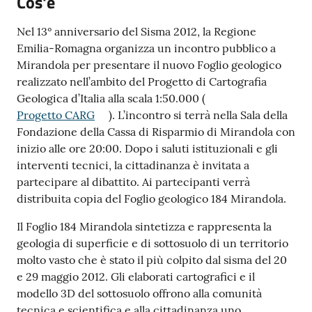
Cos'è
e
o
Nel 13° anniversario del Sisma 2012, la Regione
Emilia-Romagna organizza un incontro pubblico a
Sportello
Mirandola per presentare il nuovo Foglio geologico
telematico
realizzato nell’ambito del Progetto di Cartografia
SUE
Geologica d’Italia alla scala 1:50.000 (
Progetto CARG
). L’incontro si terrà nella Sala della
Tutti
Fondazione della Cassa di Risparmio di Mirandola con
gli
inizio alle ore 20:00. Dopo i saluti istituzionali e gli
argomenti...
interventi tecnici, la cittadinanza è invitata a
partecipare al dibattito. Ai partecipanti verrà
distribuita copia del Foglio geologico 184 Mirandola.
Seguici
Il Foglio 184 Mirandola sintetizza e rappresenta la
su
geologia di superficie e di sottosuolo di un territorio
molto vasto che è stato il più colpito dal sisma del 20
e 29 maggio 2012. Gli elaborati cartografici e il
modello 3D del sottosuolo offrono alla comunità
tecnica e scientifica e alla cittadinanza uno