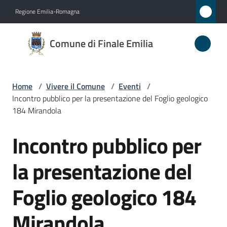
Vai al contenuto
Vai alla navigazione
Vai al footer
Regione Emilia-Romagna
Comune
Comune di Finale Emilia
di
Finale
Emilia
Home
/
Vivere il Comune
/
Eventi
/
Incontro pubblico per la presentazione del Foglio geologico
184 Mirandola
Amministrazione
Incontro pubblico per
Salta al contenuto
Novità
la presentazione del
Servizi
Foglio geologico 184
Vivere
Mirandola
il