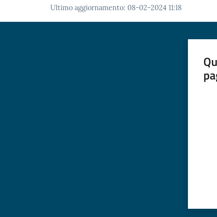
Ultimo aggiornamento
:
08-02-2024 11:18
Qu
pa
Valut