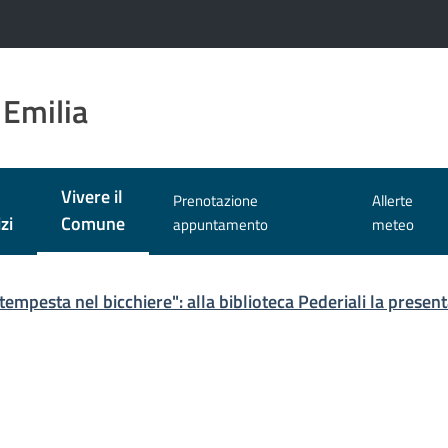
 Emilia
Vivere il
Prenotazione
Allerte
Menu selezionato
zi
Comune
appuntamento
meteo
tempesta nel bicchiere": alla biblioteca Pederiali la present