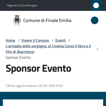
Vai al contenuto
Vai alla navigazione
Vai al footer
Regione Emilia-Romagna
Comune
Comune di Finale Emilia
di
Finale
Emilia
Home
/
Vivere il Comune
/
Eventi
/
L'armadio della vergogna: al Cinema Corso il libro e il
/
film di Biacchessi
Sponsor Evento
Amministrazione
Sponsor Evento
Novità
Servizi
Ultimo aggiornamento
:
26-05-2025 13:55
Vivere
il