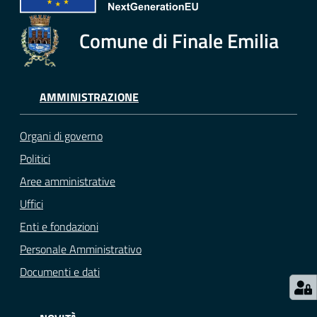
e
o
Comune di Finale Emilia
Sportello
telematico
SUE
AMMINISTRAZIONE
Tutti
Organi di governo
gli
Politici
argomenti...
Aree amministrative
Uffici
Enti e fondazioni
Seguici
su
Personale Amministrativo
Documenti e dati