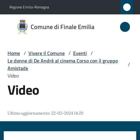
Vai al contenuto
Vai alla navigazione
Vai al footer
Regione Emilia-Romagna
Comune
Comune di Finale Emilia
di
Finale
Emilia
Home
/
Vivere il Comune
/
Eventi
/
Le donne di De Andrè al cinema Corso con il gruppo
/
Amistade
Video
Amministrazione
Video
Novità
Servizi
Ultimo aggiornamento
:
22-02-2024 14:29
Vivere
il