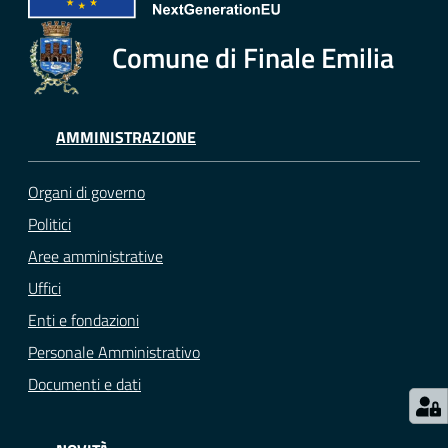
e
o
Comune di Finale Emilia
Sportello
telematico
SUE
AMMINISTRAZIONE
Tutti
Organi di governo
gli
Politici
argomenti...
Aree amministrative
Uffici
Enti e fondazioni
Seguici
su
Personale Amministrativo
Documenti e dati