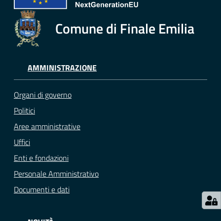
e
o
Comune di Finale Emilia
Sportello
telematico
SUE
AMMINISTRAZIONE
Tutti
Organi di governo
gli
Politici
argomenti...
Aree amministrative
Uffici
Enti e fondazioni
Seguici
su
Personale Amministrativo
Documenti e dati