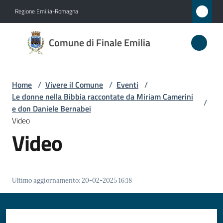
Vai al contenuto
Vai alla navigazione
Vai al footer
Regione Emilia-Romagna
Comune
Comune di Finale Emilia
di
Finale
Emilia
Home
/
Vivere il Comune
/
Eventi
/
Le donne nella Bibbia raccontate da Miriam Camerini
/
e don Daniele Bernabei
Video
Amministrazione
Video
Novità
Servizi
Ultimo aggiornamento
:
20-02-2025 16:18
Vivere
il