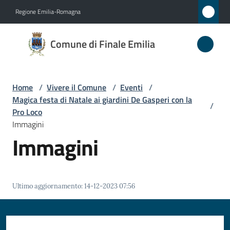
Vai al contenuto
Vai alla navigazione
Vai al footer
Regione Emilia-Romagna
Comune
Comune di Finale Emilia
di
Finale
Emilia
Home
/
Vivere il Comune
/
Eventi
/
Magica festa di Natale ai giardini De Gasperi con la
/
Pro Loco
Immagini
Amministrazione
Immagini
Novità
Servizi
Ultimo aggiornamento
:
14-12-2023 07:56
Vivere
il