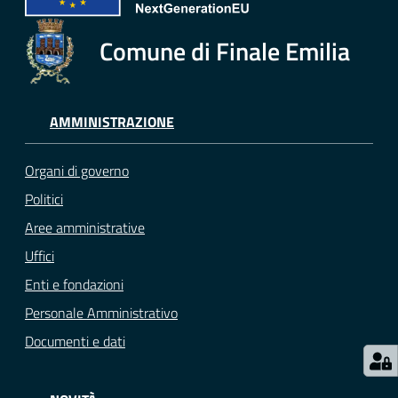
e
o
Comune di Finale Emilia
Sportello
telematico
SUE
AMMINISTRAZIONE
Tutti
Organi di governo
gli
Politici
argomenti...
Aree amministrative
Uffici
Enti e fondazioni
Seguici
su
Personale Amministrativo
Documenti e dati