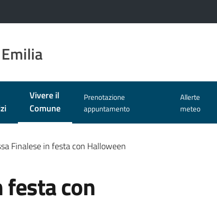
 Emilia
Vivere il
Prenotazione
Allerte
Menu selezionato
zi
Comune
appuntamento
meteo
sa Finalese in festa con Halloween
 festa con