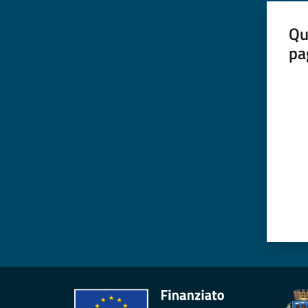
Qu
pa
Valut